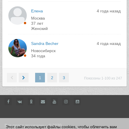
Елена
4 года назад
Москва
37 лет
Женский
Sandra Becher
4 года назад
Новосибирск
34 года
1
2
3
Показаны 1-100 из 247
Все права защищены
© 2020
Этот сайт использует файлы cookies, чтобы облегчить вам