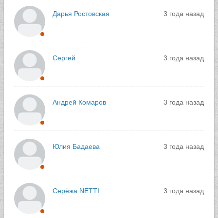
Дарья Ростовская
3 года назад
Сергей
3 года назад
Андрей Комаров
3 года назад
Юлия Бадаева
3 года назад
Серёжа NETTI
3 года назад