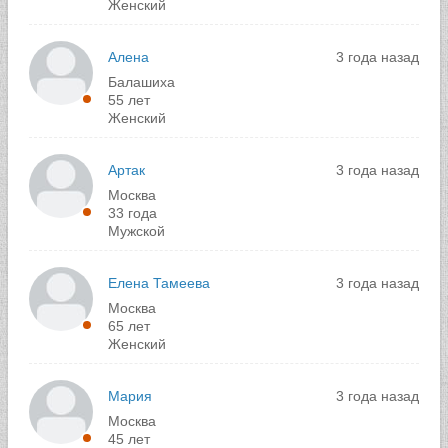
Женский
Алена
3 года назад
Балашиха
55 лет
Женский
Артак
3 года назад
Москва
33 года
Мужской
Елена Тамеева
3 года назад
Москва
65 лет
Женский
Мария
3 года назад
Москва
45 лет