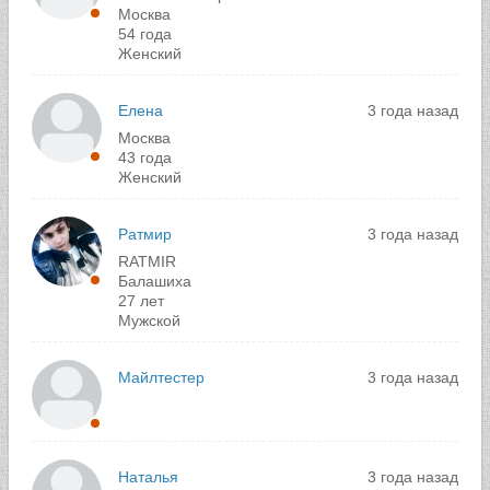
Москва
54 года
Женский
Елена
3 года назад
Москва
43 года
Женский
Ратмир
3 года назад
RATMIR
Балашиха
27 лет
Мужской
Майлтестер
3 года назад
Наталья
3 года назад