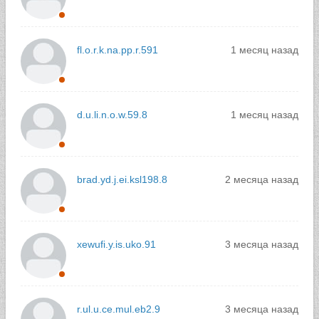
fl.o.r.k.na.pp.r.591
1 месяц назад
d.u.li.n.o.w.59.8
1 месяц назад
brad.yd.j.ei.ksl198.8
2 месяца назад
xewufi.y.is.uko.91
3 месяца назад
r.ul.u.ce.mul.eb2.9
3 месяца назад