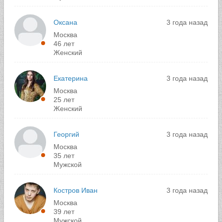
Оксана
3 года назад
Москва
46 лет
Женский
Екатерина
3 года назад
Москва
25 лет
Женский
Георгий
3 года назад
Москва
35 лет
Мужской
Костров Иван
3 года назад
Москва
39 лет
Мужской