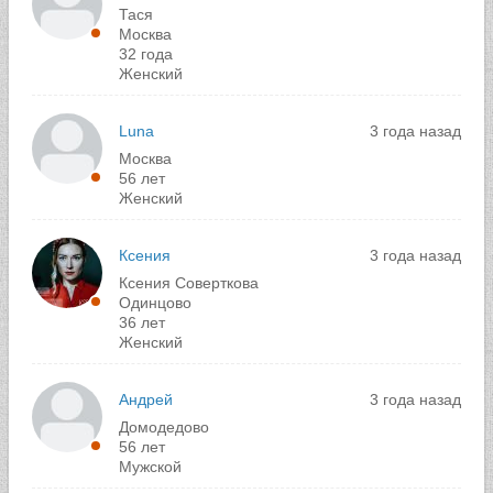
Тася
Москва
32 года
Женский
Luna
3 года назад
Москва
56 лет
Женский
Ксения
3 года назад
Ксения Соверткова
Одинцово
36 лет
Женский
Андрей
3 года назад
Домодедово
56 лет
Мужской