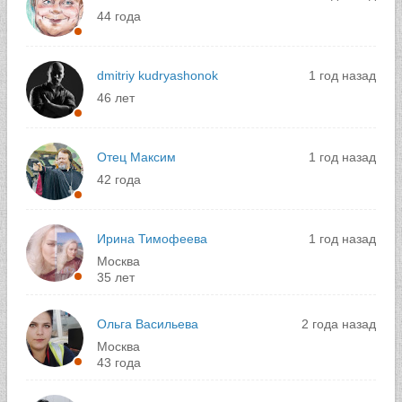
44 года
dmitriy kudryashonok
1 год назад
46 лет
Отец Максим
1 год назад
42 года
Ирина Тимофеева
1 год назад
Москва
35 лет
Ольга Васильева
2 года назад
Москва
43 года